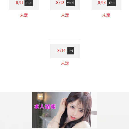
8/11
8/12
8/13
Tue
Wed
Thu
未定
未定
未定
8/14
Fri
未定
© 2023 ハイ・チュッ. ALL RIGHTS RESERVED.