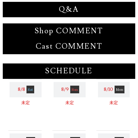
Q&A
Shop COMMENT
Cast COMMENT
SCHEDULE
8/8
8/9
8/10
Sat
Sun
Mon
未定
未定
未定